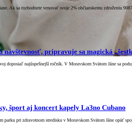
ane. Ak sa rozhodnete venovať svoje 2% občianskemu združeniu 90871.
ú návštevnosť, pripravuje sa magická „šest
 svoj doposiaľ najúspešnejší ročník. V Moravskom Svätom Jáne sa poduj
šky, šport aj koncert kapely La3no Cubano
alom parku pri zdravotnom stredisku v Moravskom Svätom Jáne opäť spoj