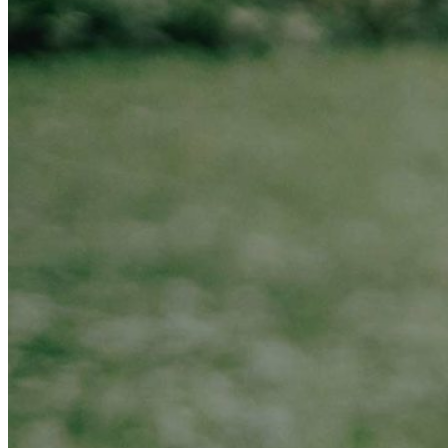
O nás
Naše projekty
Časopis
2%