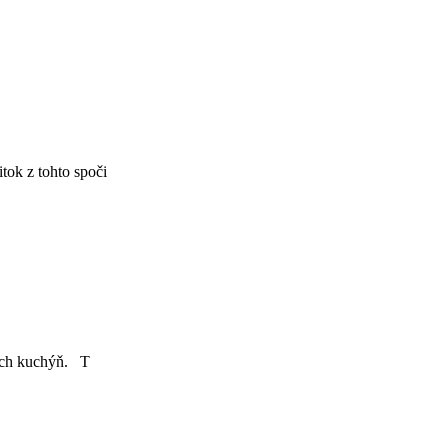
tok z tohto spoči
vých kuchýň. T