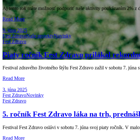
Aj tento rok máte možnosť podporiť naše aktivity poukázaním 2% z d
Read More
9. júna 2025
Fest Zdravo
Naše projekty
Novinky
Fest Zdravo
Piaty ročník Fest Zdravo prilákal rekordn
Festival zdravého životného štýlu Fest Zdravo zažil v sobotu 7. júna
Blog List
Read More
3. júna 2025
Fest Zdravo
Novinky
Fest Zdravo
5. ročník Fest Zdravo láka na trh, predná
Festival Fest Zdravo oslávi v sobotu 7. júna svoj piaty ročník. V m
Read More