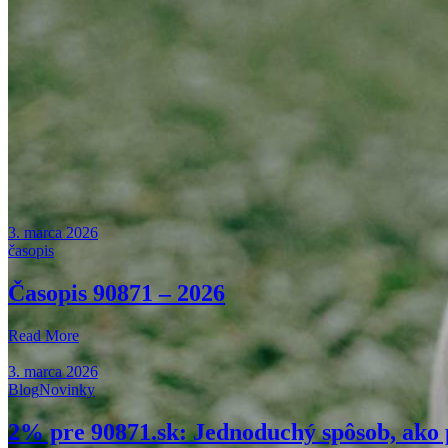
3. marca 2026
časopis
Časopis 90871 – 2026
Read More
3. marca 2026
Blog
Novinky
2% pre 90871.sk: Jednoduchý spôsob, ako 