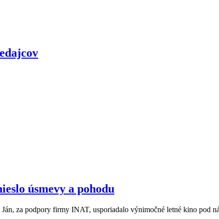
redajcov
ieslo úsmevy a pohodu
 Ján, za podpory firmy INAT, usporiadalo výnimočné letné kino pod n