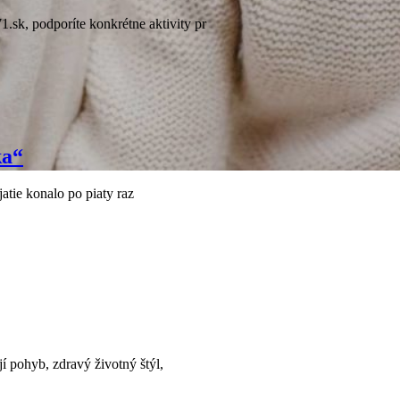
sk, podporíte konkrétne aktivity pr
ka“
atie konalo po piaty raz
í pohyb, zdravý životný štýl,