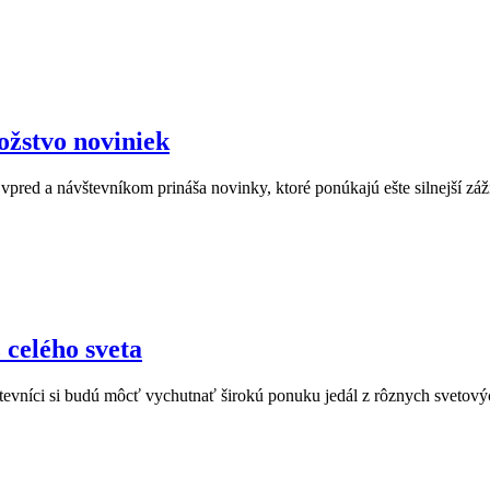
ožstvo noviniek
vpred a návštevníkom prináša novinky, ktoré ponúkajú ešte silnejší záži
 celého sveta
ávštevníci si budú môcť vychutnať širokú ponuku jedál z rôznych sveto