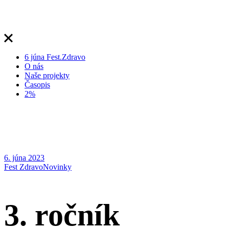
6 júna Fest.Zdravo
O nás
Naše projekty
Časopis
2%
6. júna 2023
Fest Zdravo
Novinky
3. ročník