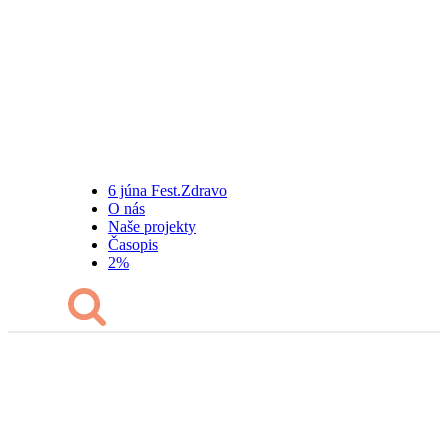
6 júna Fest.Zdravo
O nás
Naše projekty
Časopis
2%