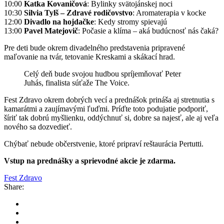
10:00
Katka Kovaničová
: Bylinky svätojánskej noci
10:30
Silvia Tylš – Zdravé rodičovstvo
: Aromaterapia v kocke
12:00
Divadlo na hojdačke
: Kedy stromy spievajú
13:00
Pavel Matejovič
: Počasie a klíma – aká budúcnosť nás čaká?
Pre deti bude okrem divadelného predstavenia pripravené
maľovanie na tvár, tetovanie Kreskami a skákací hrad.
Celý deň bude svojou hudbou spríjemňovať Peter
Juhás, finalista súťaže The Voice.
Fest Zdravo okrem dobrých vecí a prednášok prináša aj stretnutia s
kamarátmi a zaujímavými ľuďmi. Príďte toto podujatie podporiť,
šíriť tak dobrú myšlienku, oddýchnuť si, dobre sa najesť, ale aj veľa
nového sa dozvedieť.
Chýbať nebude občerstvenie, ktoré pripraví reštaurácia Pertutti.
Vstup na prednášky a sprievodné akcie je zdarma.
Fest Zdravo
Share: