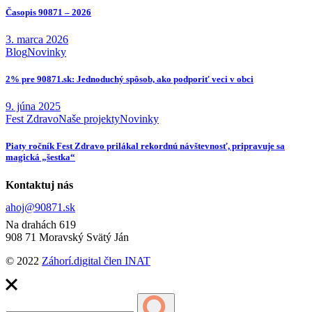
Časopis 90871 – 2026
3. marca 2026
Blog
Novinky
2% pre 90871.sk: Jednoduchý spôsob, ako podporiť veci v obci
9. júna 2025
Fest Zdravo
Naše projekty
Novinky
Piaty ročník Fest Zdravo prilákal rekordnú návštevnosť, pripravuje sa
magická „šestka“
Kontaktuj nás
ahoj@90871.sk
Na drahách 619
908 71 Moravský Svätý Ján
© 2022
Záhorí.digital
člen INAT