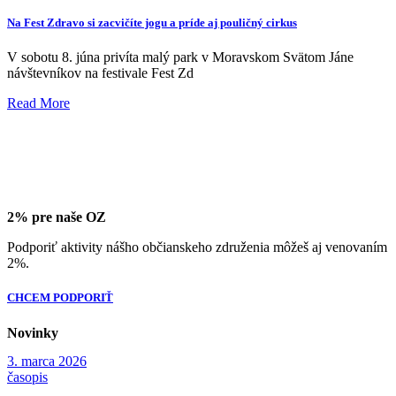
Na Fest Zdravo si zacvičíte jogu a príde aj pouličný cirkus
V sobotu 8. júna privíta malý park v Moravskom Svätom Jáne
návštevníkov na festivale Fest Zd
Read More
2% pre naše OZ
Podporiť aktivity nášho občianskeho združenia môžeš aj venovaním
2%.
CHCEM PODPORIŤ
Novinky
3. marca 2026
časopis